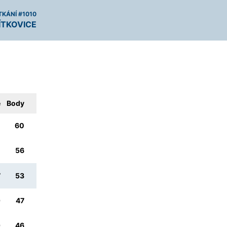
TKÁNÍ #1010
VÍTKOVICE
e
Body
2
60
5
56
7
53
0
47
0
46