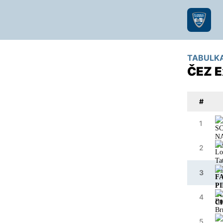
TABULK
ČEZ E
#
1
2
3
4
5