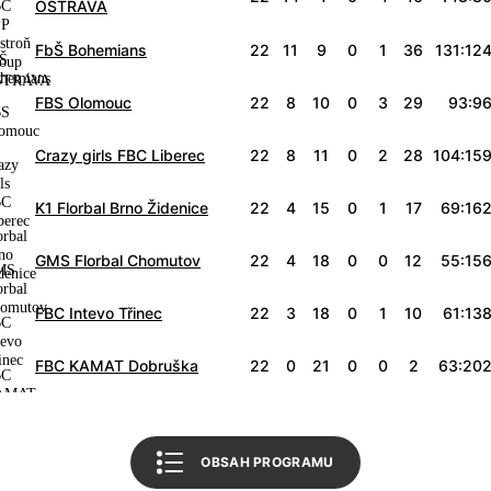
OSTRAVA
FbŠ Bohemians
22
11
9
0
1
36
131:12
FBS Olomouc
22
8
10
0
3
29
93:9
Crazy girls FBC Liberec
22
8
11
0
2
28
104:15
K1 Florbal Brno Židenice
22
4
15
0
1
17
69:16
Informace o utkání
GMS Florbal Chomutov
22
4
18
0
0
12
55:15
Tabulka soutěže
Florbal Chodov
FBC Intevo Třinec
22
3
18
0
1
10
61:13
Český florbal
FBC KAMAT Dobruška
22
0
21
0
0
2
63:20
Zpět na úvod
OBSAH PROGRAMU