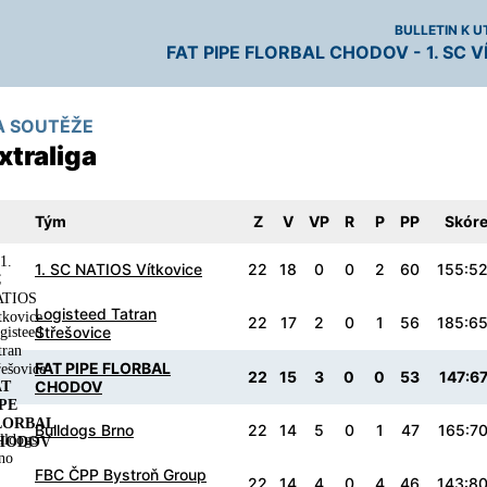
BULLETIN K U
FAT PIPE FLORBAL CHODOV - 1. SC 
A SOUTĚŽE
xtraliga
Tým
Z
V
VP
R
P
PP
Skór
1. SC NATIOS Vítkovice
22
18
0
0
2
60
155:5
Logisteed Tatran
22
17
2
0
1
56
185:6
Střešovice
FAT PIPE FLORBAL
22
15
3
0
0
53
147:6
CHODOV
Bulldogs Brno
22
14
5
0
1
47
165:7
FBC ČPP Bystroň Group
22
14
4
0
4
46
143:8